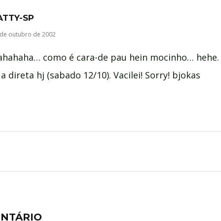
ATTY-SP
 de outubro de 2002
ahahaha… como é cara-de pau hein mocinho… hehe. i
a direta hj (sabado 12/10). Vacilei! Sorry! bjokas
ENTÁRIO