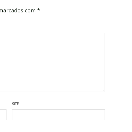
 marcados com
*
SITE