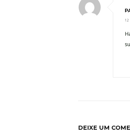
P
12
H
su
DEIXE UM COM