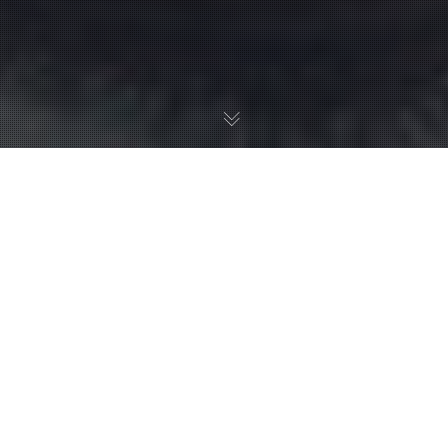
Adeus Pote de Sopa
(O publisher entendeu que a arte acontece no
tempo da artista)
Há tempo para a arte? Preparação, técnicas e
repertórios são importantes, mas, o que fazer