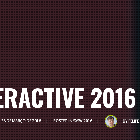
ERACTIVE 2016 
28 DE MARÇO DE 2016
POSTED IN
SXSW 2016
BY
FELIPE