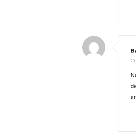
B
29 
N
d
e