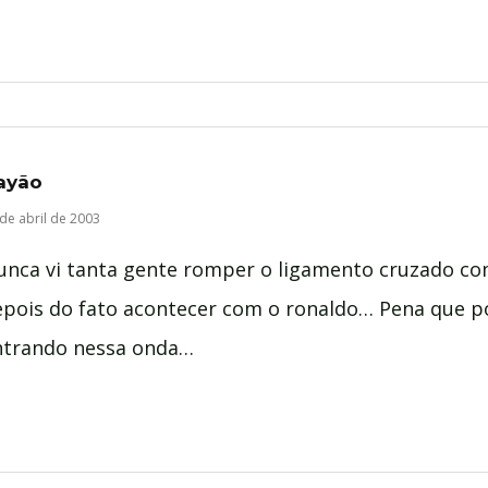
ayão
de abril de 2003
unca vi tanta gente romper o ligamento cruzado co
epois do fato acontecer com o ronaldo… Pena que p
ntrando nessa onda…