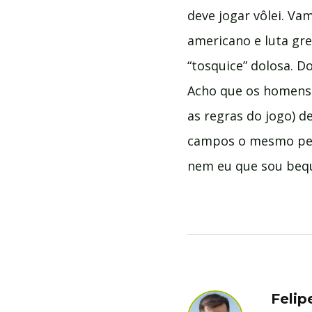
deve jogar vôlei. Va
americano e luta gre
“tosquice” dolosa. D
Acho que os homen
as regras do jogo) d
campos o mesmo perí
nem eu que sou beque
Felip