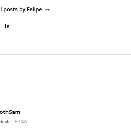
l posts by Felipe
lothSam
de abril de 2003