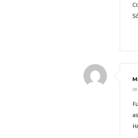
C
Só
M
29 
Fu
as
H