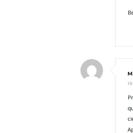
B
M
19
P
qu
ci
Ap