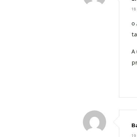
18
o 
ta
A
p
B
19