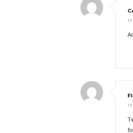
Ca
17
A
Fl
17
Te
fi