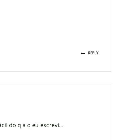
REPLY
cil do q a q eu escrevi…