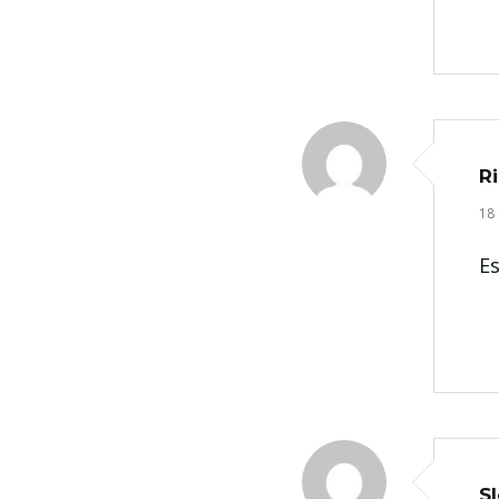
R
18
Es
S