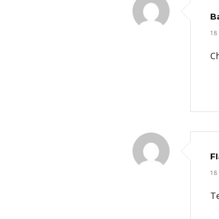
B
18
C
Fl
18
Te