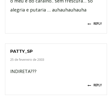
o meu é do caralho.. sem frescura… só
alegria e putaria … auhauhauhauha
REPLY
PATTY_SP
25 de fevereiro de 2003
INDIRETA???
REPLY